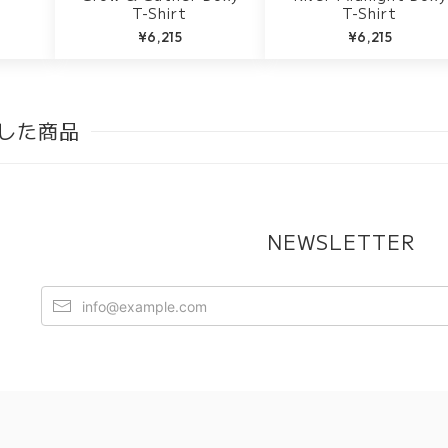
T-Shirt
T-Shirt
¥6,215
¥6,215
した商品
NEWSLETTER