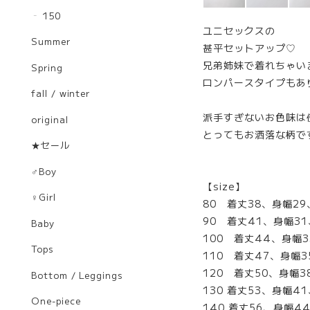
150
ユニセックスの
Summer
甚平セットアップ♡
兄弟姉妹で着れちゃいま
Spring
ロンパースタイプもあ
fall / winter
派手すぎないお色味は
original
とってもお洒落な柄で
★セール
♂Boy
【size】
♀Girl
80 着丈38、身幅2
90 着丈41、身幅3
Baby
100 着丈44、身幅
Tops
110 着丈47、身幅
120 着丈50、身幅
Bottom / Leggings
130 着丈53、身幅4
One-piece
140 着丈56、身幅4