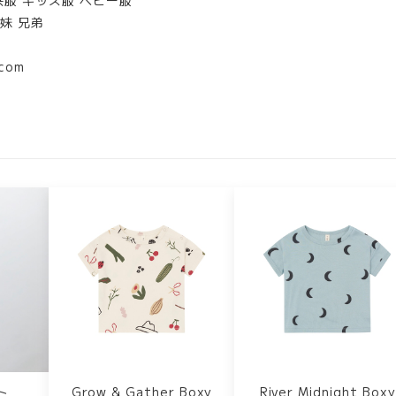
姉妹 兄弟
.com
ト
Grow & Gather Boxy
River Midnight Boxy