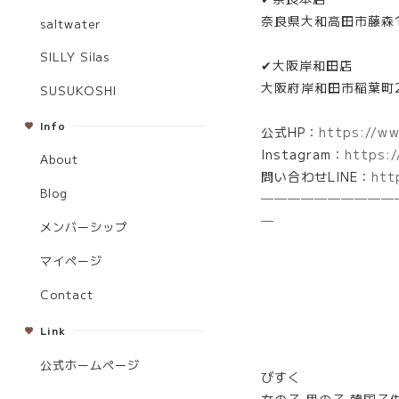
奈良県大和高田市藤森1
saltwater
SILLY Silas
✔大阪岸和田店
大阪府岸和田市稲葉町2
SUSUKOSHI
Info
公式HP：
https://ww
Instagram：
https:/
About
問い合わせLINE：
htt
Blog
​───────​──
─
メンバーシップ
マイページ
Contact
Link
公式ホームページ
びすく
女の子 男の子 韓国子