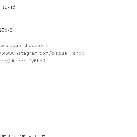
30-16
56-3
w.bisque-shop.com/
/www.instagram.com/bisque._.shop
ps://lin.ee/F0yBha9
────
供服 キッズ服 ベビー服