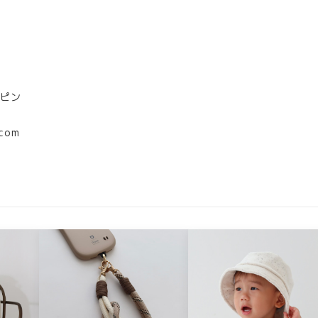
アピン
.com