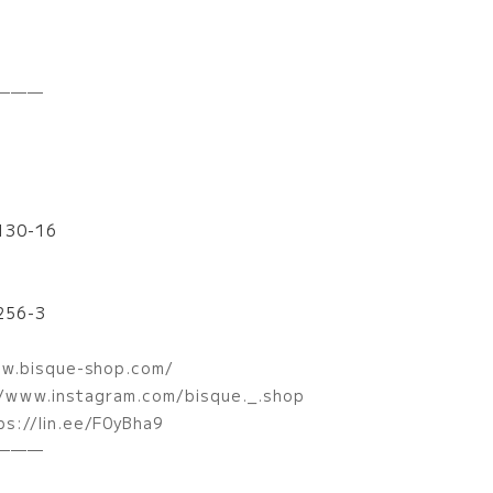
───
30-16
56-3
w.bisque-shop.com/
/www.instagram.com/bisque._.shop
ps://lin.ee/F0yBha9
────