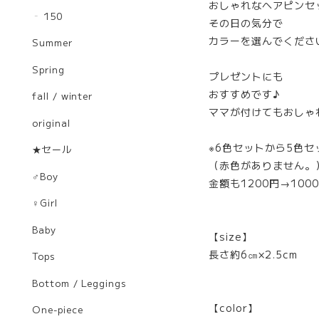
おしゃれなヘアピンセ
150
その日の気分で
カラーを選んでくださ
Summer
Spring
プレゼントにも
おすすめです♪
fall / winter
ママが付けてもおしゃ
original
※6色セットから5色
★セール
（赤色がありません。
♂Boy
金額も1200円→10
♀Girl
Baby
【size】
長さ約6㎝×2.5cm
Tops
Bottom / Leggings
【color】
One-piece