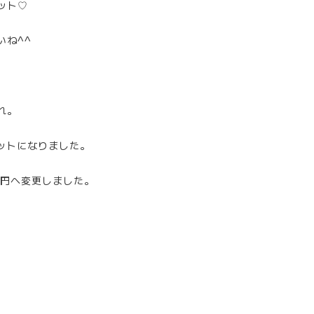
ット♡
いね^^
れ。
セットになりました。
）
00円へ変更しました。